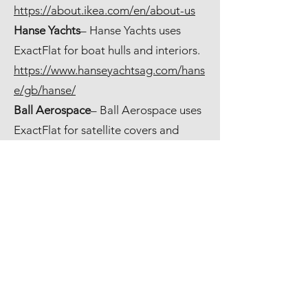
https://about.ikea.com/en/about-us
Hanse Yachts
– Hanse Yachts uses
ExactFlat for boat hulls and interiors.
https://www.hanseyachtsag.com/hans
e/gb/hanse/
Ball Aerospace
– Ball Aerospace uses
ExactFlat for satellite covers and
wraps.
https://www.ball.com/aerospace
Advanced Thermal
– Advanced
Thermal uses ExactFlat for the
fabrication of turbine insulation
systems.
http://advancethermal.com/
Land Rover– Jaguar Landrover uses