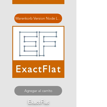
Warenkorb Version Node Locked
Agregar al carrito
ExactFlat