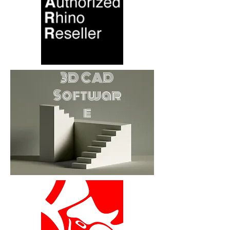
3D CAD
Softwar
e