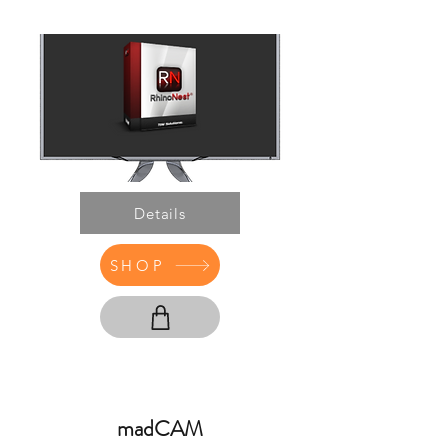
Details
SHOP
madCAM