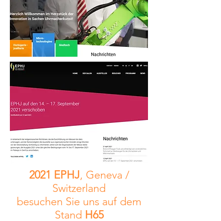
2021 EPHJ
, Geneva /
Switzerland
besuchen Sie uns auf dem
Stand
H65