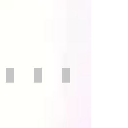
offen
XL eckig
Spannzange Ringe
Befestigung Uhrenhegäuse