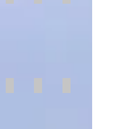
Präzisionsschraubstock
Präzisionsschraubstock
SPREITZER
XL rund geschlossen 3 Stifte
XL Rund offen 3x Stifte
Umspannen Ringe