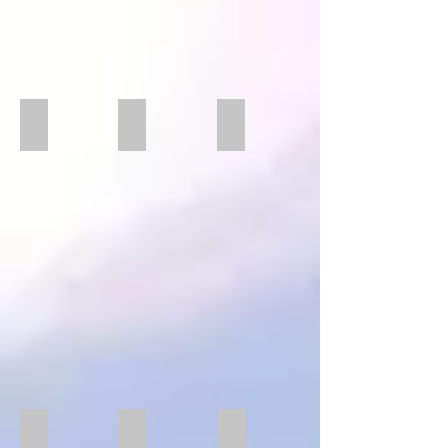
Microspanner
Microspanner
Präzisionschraubstock SCHU
Präzisionschraubstock
SCHUNK
Präzisionsschraubstock SPREITZER
Präzisionsschraubstock
Aufsteck Stift