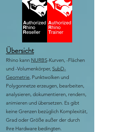
Übersicht
Rhino kann
NURBS
-Kurven, -Flächen
und -Volumenkörper,
SubD-
Geometrie
, Punktwolken und
Polygonnetze erzeugen, bearbeiten,
analysieren, dokumentieren, rendern,
animieren und übersetzen. Es gibt
keine Grenzen bezüglich Komplexität,
Grad oder Größe außer der durch
Ihre Hardware bedingten.