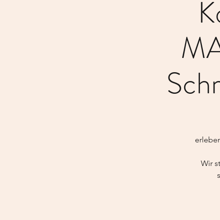
K
MA
Schm
erlebe
Wir s