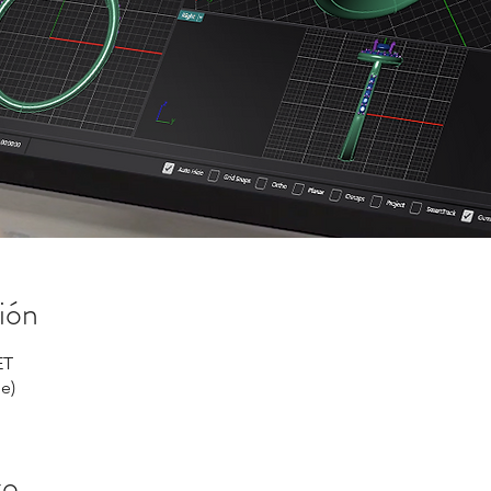
ión
ET
e)
to