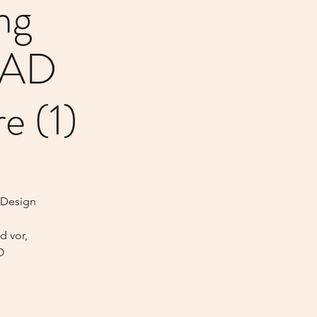
ng
CAD
e (1)
 Design
d vor,
O