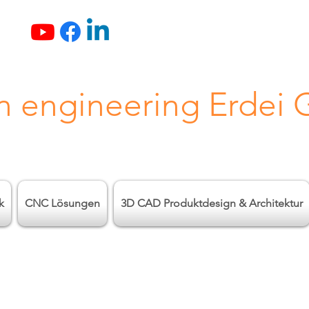
n engineering Erdei
k
CNC Lösungen
3D CAD Produktdesign & Architektur