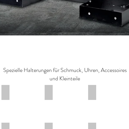
Spezielle Halterungen für Schmuck, Uhren, Accessoires
und Kleinteile
4x Backenfutter
XL rund
XL rund mit Adapt