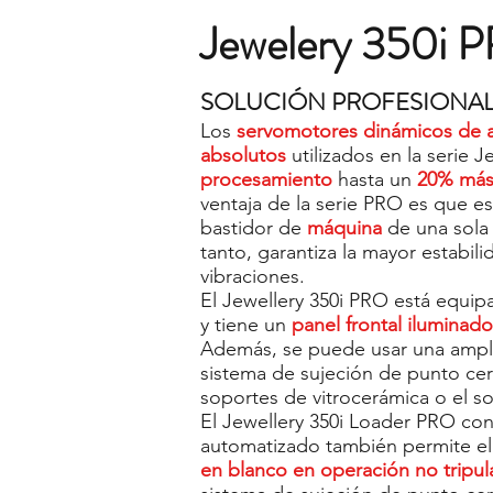
Jewelery 350i 
SOLUCIÓN PROFESIONAL
Los
servomotores dinámicos de a
absolutos
utilizados en la serie 
procesamiento
hasta un
20% más
ventaja de la serie PRO es que e
bastidor de
máquina
de una sola
tanto, garantiza la mayor estabil
vibraciones.
El Jewellery 350i PRO está equi
y tiene un
panel frontal iluminado
Además, se puede usar una ampli
sistema de sujeción de punto cer
soportes de vitrocerámica o el s
El Jewellery 350i Loader PRO co
automatizado también permite el
en blanco en operación no tripu