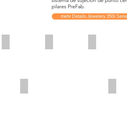
sistema de sujeción de punto cer
pilares PreFab.
mehr Details Jewelery 350i Seri
5_AX
wet
dry
5-
Nassbearbeitung
Trocken
Achsen
simultan
Achsanstellung +/- 30°
24 Stu
Alle
Alle
350i
Loader
Modelle
Vesione