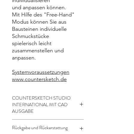
individualisieren
und anpassen können.
Mit Hilfe des "Free-Hand"
Modus können Sie aus
Bausteinen individuelle
Schmuckstücke
spielerisch leicht
zusammenstellen und
anpassen.
Systemvoraussetzungen
www.countersketch.de
COUNTERSKETCH STUDIO
INTERNATIONAL MIT CAD
AUSGABE
Erleben Sie eine neue Art Schmuck
Rückgabe und Rückerstattung
zu verkaufen.