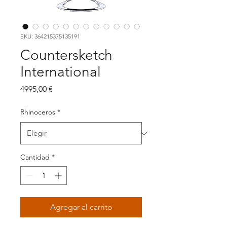
SKU: 364215375135191
Countersketch
International
Precio
4995,00 €
Rhinoceros
*
Cantidad
*
Agregar al carrito