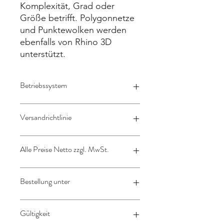
Komplexität, Grad oder
Größe betrifft. Polygonnetze
und Punktewolken werden
ebenfalls von Rhino 3D
unterstützt.
Betriebssystem
Rhino 8 verfügbar für Windows und
Versandrichtlinie
Mac
(unter Mac funktionieren nicht alle
Plug-ins)
Lizenz wird per Mail verschickt
Alle Preise Netto zzgl. MwSt.
Die Software wird elektronisch
geliefert: Download Link
Deutschland zzgl. gesetzliche
19%
Bestellung unter
Mehrwertsteuer
Gilt NUR für Kunden aus dem
Ausland:
sales@design-engineering.de
Gültigkeit
nach §13b UstG (reverse charge)